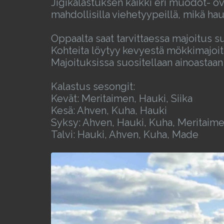
Jigikalastuksen kaikki eri muodot- ova
mahdollisilla viehetyypeillä, mikä hau
Oppaalta saat tarvittaessa majoitus su
Kohteita löytyy kevyestä mökkimajoit
Majoituksissa suositellaan ainoastaa
Kalastus sesongit:
Kevät: Meritaimen, Hauki, Siika
Kesä: Ahven, Kuha, Hauki
Syksy: Ahven, Hauki, Kuha, Meritaim
Talvi: Hauki, Ahven, Kuha, Made