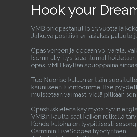
Hook your Drea
VMB on opastanut jo 15 vuotta ja ko
Jatkuva positiivinen asiakas palaute 
Opas veneen ja oppaan voi varata, vai
Isommat yritys tapahtumat hoidetaan 
opas. VMB käyttää apuoppaina ainoast
Tuo Nuoriso kalaan erittäin suositulle
kauniiseen luontoomme. Itse pyydetty 
muistetaan varmasti vielä pitkään sen 
Opastuskielenä käy myös hyvin englant
VMB.n kautta saat kaiken retkellä tarv
Kohde kaloina on tyypillisesti sesongi
Garminin LiveScopea hyödyntäen.