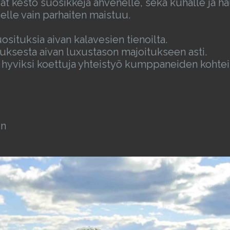
t kesto suosikkeja ahvenelle, sekä kuhalle ja hau
elle vain parhaiten maistuu.
osituksia aivan kalavesien tienoilta.
uksesta aivan luxustason majoitukseen asti.
n hyviksi koettuja yhteistyö kumppaneiden kohtei
en