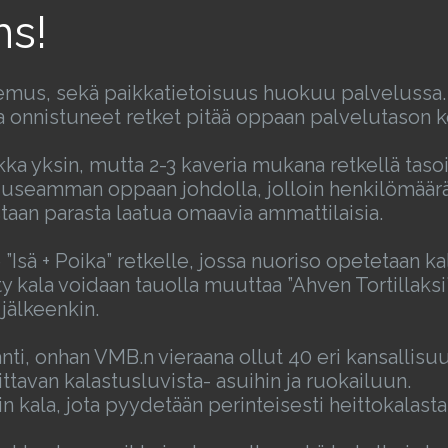
ms!
kemus, sekä paikkatietoisuus huokuu palvelussa.
ja onnistuneet retket pitää oppaan palvelutason k
kka yksin, mutta 2-3 kaveria mukana retkellä taso
useamman oppaan johdolla, jolloin henkilömäärä 
aan parasta laatua omaavia ammattilaisia.
 ”Isä + Poika” retkelle, jossa nuoriso opetetaan 
kala voidaan tauolla muuttaa ”Ahven Tortillaksi” 
jälkeenkin.
i, onhan VMB.n vieraana ollut 40 eri kansallisuu
ittavan kalastusluvista- asuihin ja ruokailuun.
n kala, jota pyydetään perinteisesti heittokalasta