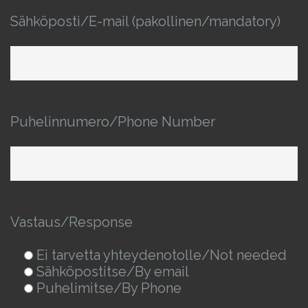
Sähköposti/E-mail (pakollinen/mandatory)
Puhelinnumero/Phone Number
Vastaus/Response
Ei tarvetta yhteydenotolle/Not needed
Sähköpostitse/By email
Puhelimitse/By Phone